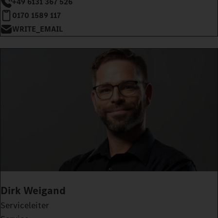
+49 6131 367 526
0170 1589 117
WRITE_EMAIL
Dirk Weigand
Serviceleiter